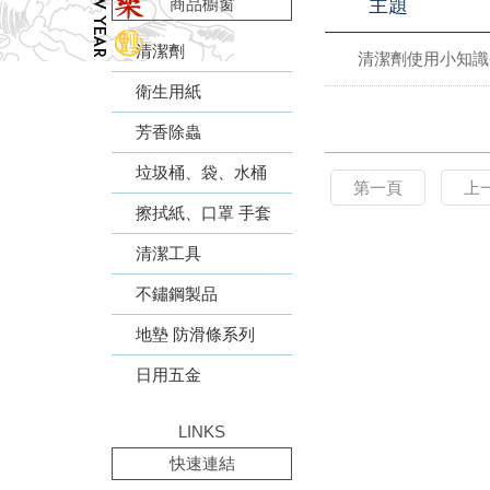
商品櫥窗
主題
清潔劑
清潔劑使用小知識
衛生用紙
芳香除蟲
垃圾桶、袋、水桶
第一頁
上
擦拭紙、口罩 手套
清潔工具
不鏽鋼製品
地墊 防滑條系列
日用五金
LINKS
快速連結