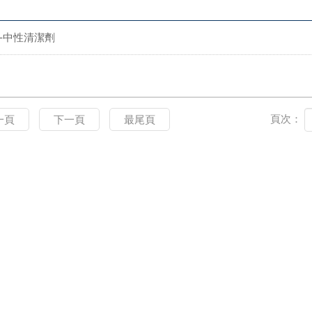
-中性清潔劑
頁次：
一頁
下一頁
最尾頁